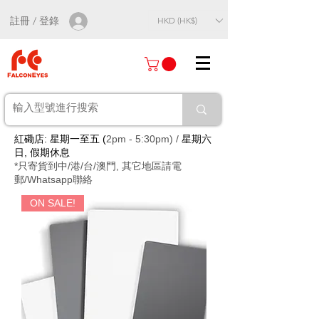
註冊 / 登錄
HKD (HK$)
紅磡店: 星期一至五 (
2pm - 5:30pm) /
星期六
日, 假期休息
*只寄貨到中/港/台/澳門, 其它地區請電
郵/Whatsapp聯絡
ON SALE!