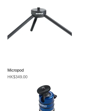
Micropod
價格
HK$349.00