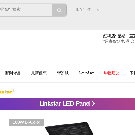
HKD (HK$)
紅磡店: 星期一至五
*只寄貨到中/港/台
新到貨品
最新優惠
背景紙
Novoflex
聯星燈光
下
Linkstar LED Panel
100W Bi-Color