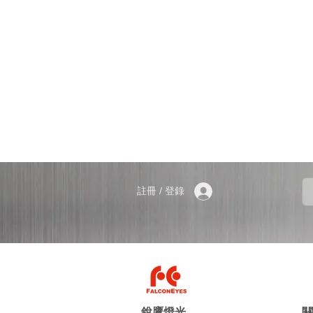
註冊 / 登錄
銳鷹燈光