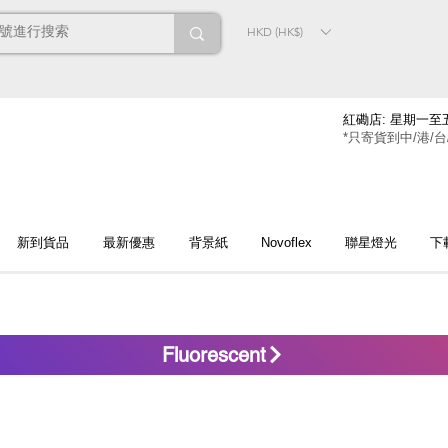
HKD (HK$)
紅磡店: 星期一至五
*只寄貨到中/港/台
新到貨品
最新優惠
背景紙
Novoflex
聯星燈光
下
Fluorescent