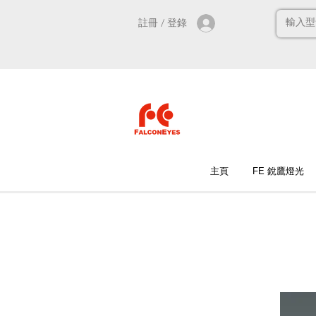
註冊 / 登錄
主頁
FE 銳鷹燈光