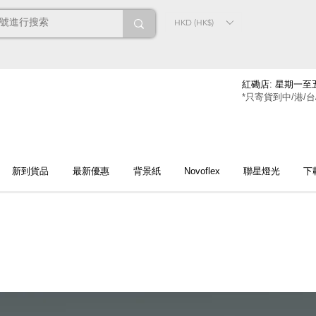
HKD (HK$)
紅磡店: 星期一至五
*只寄貨到中/港/台
新到貨品
最新優惠
背景紙
Novoflex
聯星燈光
下