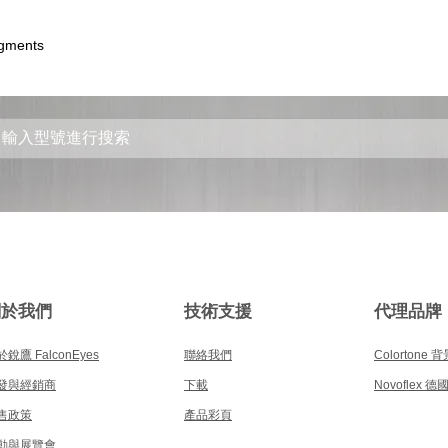
egments
關於我們
技術支援
代理品牌
銳鷹 FalconEyes
聯絡我們
Colortone 
發與經銷商
下載
Novoflex 
售政策
產品彩頁
動與展覽會