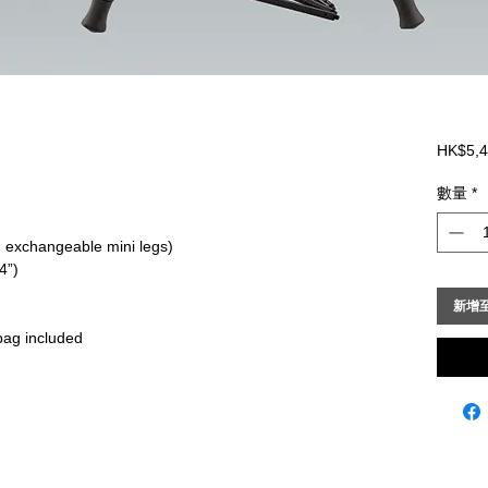
HK$5,4
數量
*
. exchangeable mini legs)
4”)
新增
bag included