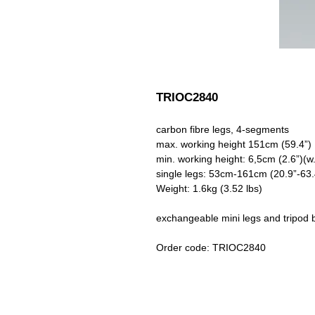
TRIOC2840
carbon fibre legs, 4-segments
max. working height 151cm (59.4”)
min. working height: 6,5cm (2.6”)(w
single legs: 53cm-161cm (20.9”-63.
Weight: 1.6kg (3.52 lbs)
exchangeable mini legs and tripod 
Order code: TRIOC2840