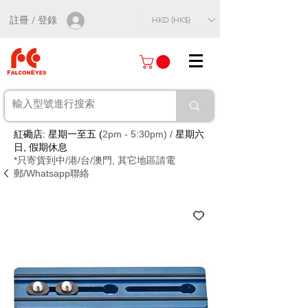
註冊 / 登錄
HKD (HK$)
紅磡店: 星期一至五 (
2pm - 5:30pm) /
星期六
日, 假期休息
*只寄貨到中/港/台/澳門, 其它地區請電
郵/Whatsapp聯絡