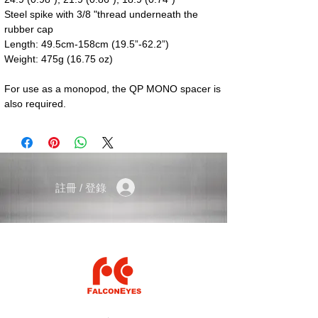
Steel spike with 3/8 "thread underneath the
rubber cap
Length: 49.5cm-158cm (19.5”-62.2”)
Weight: 475g (16.75 oz)
For use as a monopod, the QP MONO spacer is
also required.
註冊 / 登錄