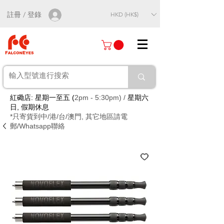
註冊 / 登錄
HKD (HK$)
紅磡店: 星期一至五 (
2pm - 5:30pm) /
星期六
日, 假期休息
*只寄貨到中/港/台/澳門, 其它地區請電
郵/Whatsapp聯絡