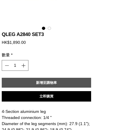
QLEG A2840 SET3
價
HK$1,890.00
格
數量
*
新增至購物車
立即購買
4-Section aluminium leg
Threaded connection: 1/4 "
Diameter of the leg segments (mm): 27.9 (1.1");
24.9 (0.98"); 21.9 (0.86"); 18.9 (0.74")