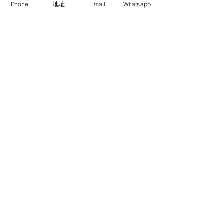
Phone
地址
Email
Whatsapp
關於我們
關於銳鷹 FalconEyes
批發與經銷商
銷售政策
活動與展覽會
代理品牌
Colortone 背景紙
Novoflex 德國諾固
技術支援
聯絡我們