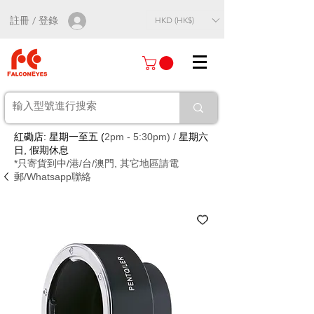
註冊 / 登錄
HKD (HK$)
紅磡店: 星期一至五 (
2pm - 5:30pm) /
星期六
日, 假期休息
*只寄貨到中/港/台/澳門, 其它地區請電
郵/Whatsapp聯絡