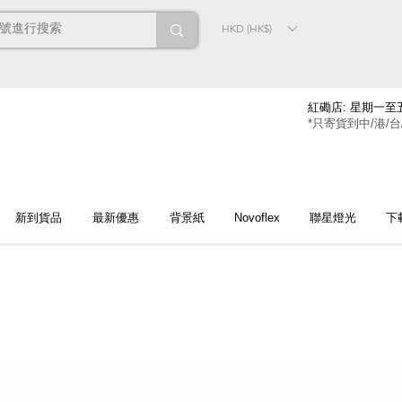
HKD (HK$)
紅磡店: 星期一至五
*只寄貨到中/港/台
新到貨品
最新優惠
背景紙
Novoflex
聯星燈光
下