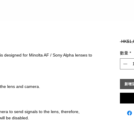
 HK$1,
數量
*
 designed for Minolta AF / Sony Alpha lenses to 
新增
era to send signals to the lens, therefore, 