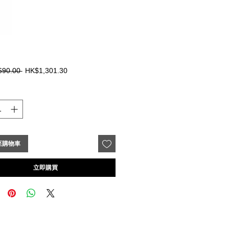
一
促
690.00 
HK$1,301.30
般
銷
價
價
格
格
至購物車
立即購買