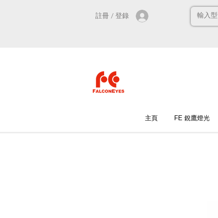
註冊 / 登錄
主頁
FE 銳鷹燈光